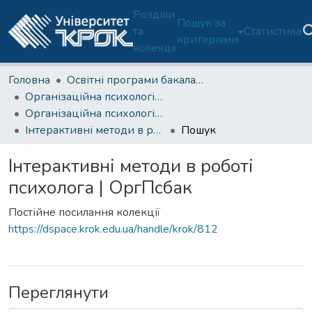
Розділи
Пошук за
та
Статистика
критеріями
колекції
Головна
Освітні програми бакалаврату
Організаційна психологія (ОП 053/C4-Б)
Організаційна психологія (ОП 053-Б)-4 курс
Інтерактивні методи в роботі психолога | ОргПсбак
Пошук
Інтерактивні методи в роботі
психолога | ОргПсбак
Постійне посилання колекції
https://dspace.krok.edu.ua/handle/krok/812
Переглянути