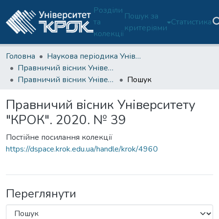
Розділи
Пошук за
та
Статистика
критеріями
колекції
Головна
Наукова періодика Університету
Правничий вісник Університету "КРОК"
Правничий вісник Університету "КРОК". 2020. № 39
Пошук
Правничий вісник Університету
"КРОК". 2020. № 39
Постійне посилання колекції
https://dspace.krok.edu.ua/handle/krok/4960
Переглянути