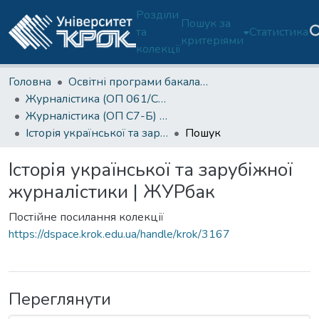
Розділи
Пошук за
та
Статистика
критеріями
колекції
Головна
Освітні програми бакалаврату
Журналістика (ОП 061/C7-Б)
Журналістика (ОП C7-Б) - 1 курс
Історія української та зарубіжної журналістики | ЖУРбак
Пошук
Історія української та зарубіжної
журналістики | ЖУРбак
Постійне посилання колекції
https://dspace.krok.edu.ua/handle/krok/3167
Переглянути