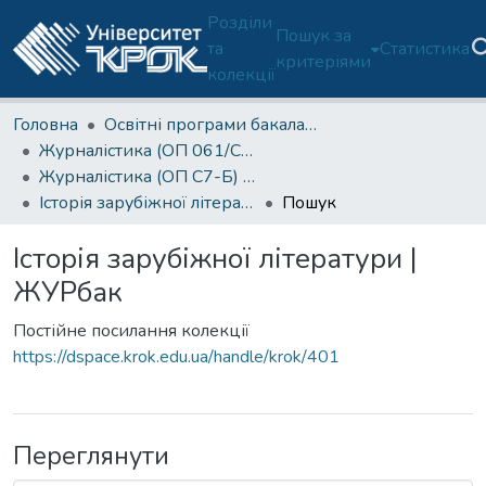
Розділи
Пошук за
та
Статистика
критеріями
колекції
Головна
Освітні програми бакалаврату
Журналістика (ОП 061/C7-Б)
Журналістика (ОП C7-Б) - 1 курс
Історія зарубіжної літератури | ЖУРбак
Пошук
Історія зарубіжної літератури |
ЖУРбак
Постійне посилання колекції
https://dspace.krok.edu.ua/handle/krok/401
Переглянути