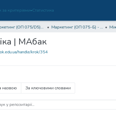
 за критеріями
Статистика
Маркетинг (ОП 075/D5)-Б
Маркетинг (ОП 075-Б) - 3 курс
ка | МАбак
rok.edu.ua/handle/krok/354
а назвою
За ключовими словами