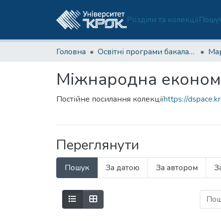
Розділи та колекції
Пошук
Головна
Освітні програми бакалаврату
Міжнародна економі
Постійне посилання колекції
https://dspace.k
Переглянути
Пошук
За датою
За автором
З