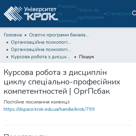
Розділи
Пошук за
та
Статистика
критеріями
колекції
Головна
Освітні програми бакалаврату
Організаційна психологія (ОП 053/C4-Б)
Організаційна психологія (ОП 053-Б)-3 курс
Курсова робота з дисциплін циклу спеціально-професійних компетентностей | ОргПсбак
Пошук
Курсова робота з дисциплін
циклу спеціально-професійних
компетентностей | ОргПсбак
Постійне посилання колекції
https://dspace.krok.edu.ua/handle/krok/799