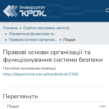
Розділи
Пошук за
та
Статистика
критеріями
колекції
Головна
Освітні програми магістратури
Управління фінансово-економічною безпекою (ОП 073-М)
Правові основи організації та функціонування системи безпеки
Пошук
Правові основи організації та
функціонування системи безпеки
Постійне посилання колекції
https://dspace.krok.edu.ua/handle/krok/3366
Переглянути