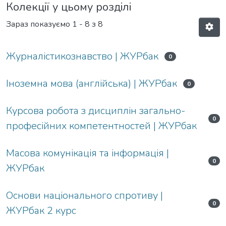
Колекції у цьому розділі
Зараз показуємо
1 - 8 з 8
Журналістикознавство | ЖУРбак
0
Іноземна мова (англійська) | ЖУРбак
0
Курсова робота з дисциплін загально-
0
професійних компетентностей | ЖУРбак
Масова комунікація та інформація |
0
ЖУРбак
Основи національного спротиву |
0
ЖУРбак 2 курс