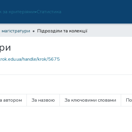
 за критеріями
Статистика
 магістратури
Підрозділи та колекції
ури
.krok.edu.ua/handle/krok/5675
а автором
За назвою
За ключовими словами
По