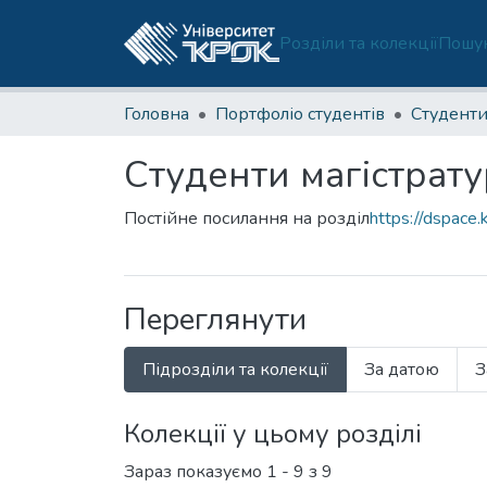
Розділи та колекції
Пошук
Головна
Портфоліо студентів
Студенти
Студенти магістрат
Постійне посилання на розділ
https://dspace
Переглянути
Підрозділи та колекції
За датою
З
Колекції у цьому розділі
Зараз показуємо
1 - 9 з 9