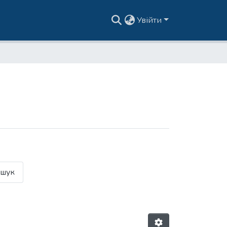
Увійти
шук