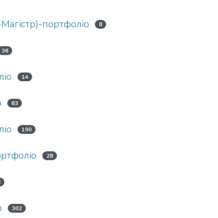
-Магістр)-портфоліо
8
36
ліо
14
о
63
ліо
190
ртфоліо
28
8
о
302