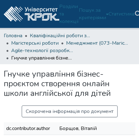
Розділи
Пошук за
та
Статистика
критеріями
колекції
Головна
Кваліфікаційні роботи здобувачів освіти
Магістерські роботи
Менеджмент (073-Магістр)
Agile-технології розробки програмного забезпечення
Гнучке управління бізнес-проєктом створення онлайн школи англійської для дітей
Гнучке управління бізнес-
проєктом створення онлайн
школи англійської для дітей
Скорочена інформація про документ
dc.contributor.author
Борщов, Віталій