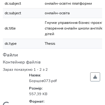
dc.subject
онлайн-освітні платформи
dc.subject
онлайн-освіта
Гнучке управління бізнес-проєкт
dc.title
створення онлайн школи англійсь
дітей
dc.type
Thesis
Файли
Контейнер файлів
Зараз показуємо
1 - 2 з 2
Назва:
Борщов073.pdf
Розмір:
557,39 KB
Формат: