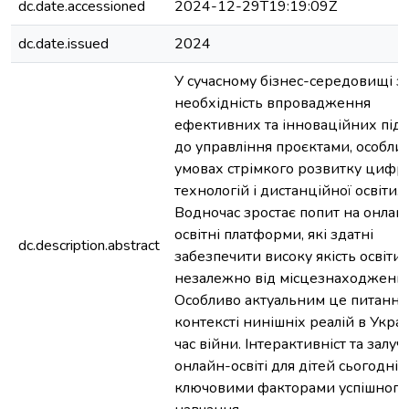
dc.date.accessioned
2024-12-29T19:19:09Z
dc.date.issued
2024
У сучасному бізнес-середовищі з
необхідність впровадження
ефективних та інноваційних підх
до управління проєктами, особли
умовах стрімкого розвитку цифр
технологій і дистанційної освіти.
Водночас зростає попит на онлай
освітні платформи, які здатні
dc.description.abstract
забезпечити високу якість освіти
незалежно від місцезнаходження
Особливо актуальним це питання 
контексті нинішніх реалій в Україн
час війни. Інтерактивніст та залуч
онлайн-освіті для дітей сьогодні є
ключовими факторами успішного