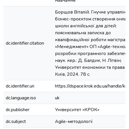
навчання
Борщов Віталій. Гнучке управлінн
бізнес-проєктом створення онла
школи англійської для дітей:
пояснювальна записка до
кваліфікаційної роботи магістра:
dc.identifier.citation
«Менеджмент» ОП «Agile-техноло
розробки програмного забезпече
наук. кер.: Д. Балдик, Н. Літвін;
Університет економіки та права 
Київ, 2024. 78 с.
dc.identifier.uri
https://dspace.krok.edu.ua/handle/k
dc.language.iso
uk
dc.publisher
Університет «КРОК»
dc.subject
Agile-методології