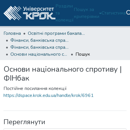
Розділи
Пошук за
та
Статистика
критеріями
колекції
Головна
Освітні програми бакалаврату
Фінанси, банківська справа, страхування та фондовий ринок (ОП 072/D2-Б)
Фінанси, банківська справа, страхування та фондовий ринок (ОП D2-Б)-2 курс
Основи національного спротиву | ФІНбак
Пошук
Основи національного спротиву |
ФІНбак
Постійне посилання колекції
https://dspace.krok.edu.ua/handle/krok/6961
Переглянути