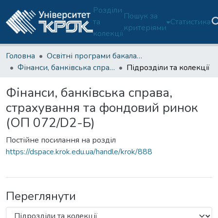
Розділи
Пошук за
та
Статистика
критеріями
колекції
Головна
Освітні програми бакалаврату
Фінанси, банківська справа, страхування та фондовий ринок (ОП 072/D2-Б)
Підрозділи та колекції
Фінанси, банківська справа,
страхування та фондовий ринок
(ОП 072/D2-Б)
Постійне посилання на розділ
https://dspace.krok.edu.ua/handle/krok/888
Переглянути