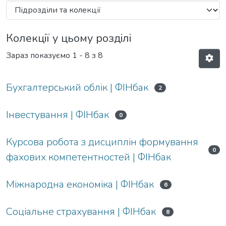
Колекції у цьому розділі
Зараз показуємо
1 - 8 з 8
Бухгалтерський облік | ФІНбак
2
Інвестування | ФІНбак
0
Курсова робота з дисциплін формування
0
фахових компетентностей | ФІНбак
Міжнародна економіка | ФІНбак
6
Соціальне страхування | ФІНбак
8