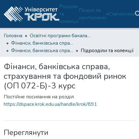
Розділи
Пошук за
та
Статистика
критеріями
колекції
Головна
Освітні програми бакалаврату
Фінанси, банківська справа, страхування та фондовий ринок (ОП 072/D2-Б)
Фінанси, банківська справа, страхування та фондовий ринок (ОП 072-Б)-3 курс
Підрозділи та колекції
Фінанси, банківська справа,
страхування та фондовий ринок
(ОП 072-Б)-3 курс
Постійне посилання на розділ
https://dspace.krok.edu.ua/handle/krok/891
Переглянути