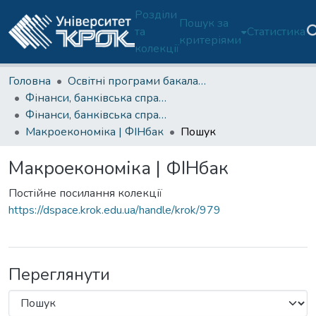
Розділи
Пошук за
та
Статистика
критеріями
колекції
Головна
Освітні програми бакалаврату
Фінанси, банківська справа, страхування та фондовий ринок (ОП 072/D2-Б)
Фінанси, банківська справа, страхування та фондовий ринок (ОП D2-Б)-2 курс
Макроекономіка | ФІНбак
Пошук
Макроекономіка | ФІНбак
Постійне посилання колекції
https://dspace.krok.edu.ua/handle/krok/979
Переглянути