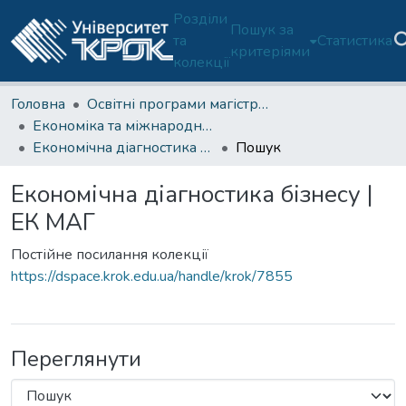
Розділи
Пошук за
та
Статистика
критеріями
колекції
Головна
Освітні програми магістратури
Економіка та міжнародні економічні відносини (ОП С1-М)
Економічна діагностика бізнесу | ЕК МАГ
Пошук
Економічна діагностика бізнесу |
ЕК МАГ
Постійне посилання колекції
https://dspace.krok.edu.ua/handle/krok/7855
Переглянути