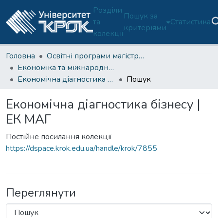
Розділи
Пошук за
та
Статистика
критеріями
колекції
Головна
Освітні програми магістратури
Економіка та міжнародні економічні відносини (ОП С1-М)
Економічна діагностика бізнесу | ЕК МАГ
Пошук
Економічна діагностика бізнесу |
ЕК МАГ
Постійне посилання колекції
https://dspace.krok.edu.ua/handle/krok/7855
Переглянути