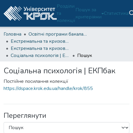
Розділи
Пошук за
та
Статистика
критеріями
колекції
Головна
Освітні програми бакалаврату
Екстремальна та кризова психологія (ОП 053/C4-Б)
Екстремальна та кризова психологія (ОП C4-Б)-2 курс
Соціальна психологія | ЕКПбак
Пошук
Соціальна психологія | ЕКПбак
Постійне посилання колекції
https://dspace.krok.edu.ua/handle/krok/855
Переглянути