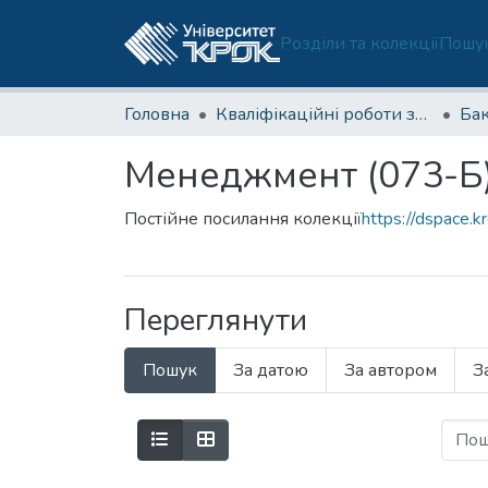
Розділи та колекції
Пошук
Головна
Кваліфікаційні роботи здобувачів освіти
Бак
Менеджмент (073-Б
Постійне посилання колекції
https://dspace.k
Переглянути
Пошук
За датою
За автором
З