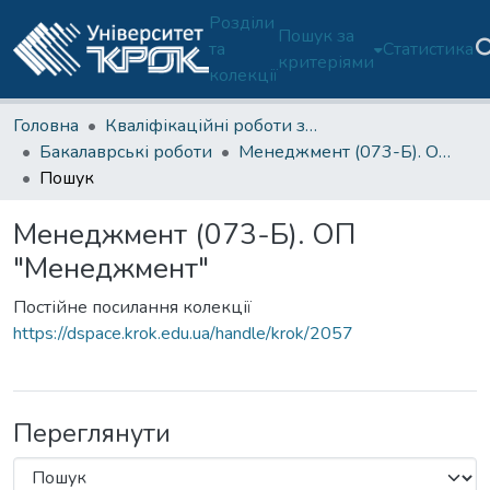
Розділи
Пошук за
та
Статистика
критеріями
колекції
Головна
Кваліфікаційні роботи здобувачів освіти
Бакалаврські роботи
Менеджмент (073-Б). ОП "Менеджмент"
Пошук
Менеджмент (073-Б). ОП
"Менеджмент"
Постійне посилання колекції
https://dspace.krok.edu.ua/handle/krok/2057
Переглянути